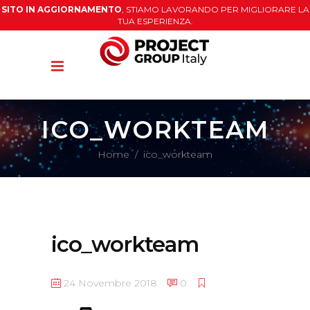
SITO IN AGGIORNAMENTO
, STIAMO LAVORANDO PER MIGLIORARE LA
TUA ESPERIENZA.
ICO_WORKTEAM
Home
/
ico_workteam
ico_workteam
24 Novembre 2018
0