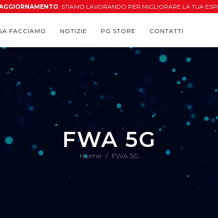
N AGGIORNAMENTO
, STIAMO LAVORANDO PER MIGLIORARE LA TUA ESP
SA FACCIAMO
NOTIZIE
PG STORE
CONTATTI
FWA 5G
Home
/
FWA 5G