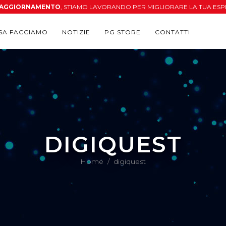
N AGGIORNAMENTO
, STIAMO LAVORANDO PER MIGLIORARE LA TUA ESP
SA FACCIAMO
NOTIZIE
PG STORE
CONTATTI
DIGIQUEST
Home
/
digiquest