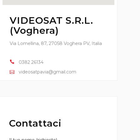
VIDEOSAT S.R.L.
(Voghera)
Via Lomellina, 87, 27058 Voghera PV, Italia
0382 26134
videosatpavia@gmail.com
Contattaci