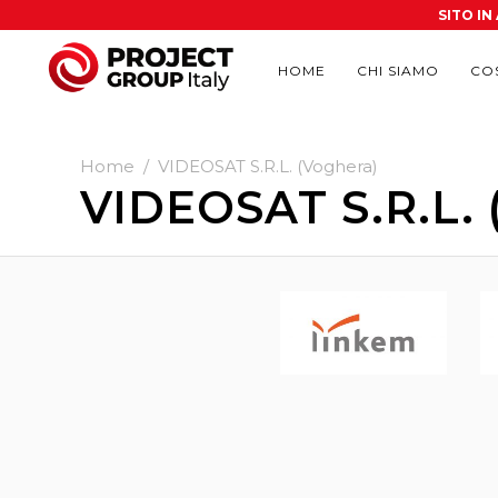
SITO I
HOME
CHI SIAMO
CO
Home
/
VIDEOSAT S.R.L. (Voghera)
VIDEOSAT S.R.L. 