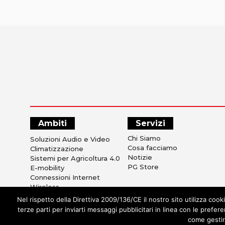
Ambiti
Servizi
Chi Siamo
Soluzioni Audio e Video
Cosa facciamo
Climatizzazione
Notizie
Sistemi per Agricoltura 4.0
PG Store
E-mobility
Connessioni Internet
Wireless
Sistemi di Ricezione TV
Nel rispetto della Direttiva 2009/136/CE il nostro sito utilizza cooki
Sicurezza e Anti Intrusione
terze parti per inviarti messaggi pubblicitari in linea con le prefe
Soluzioni Alberghiere
come gestir