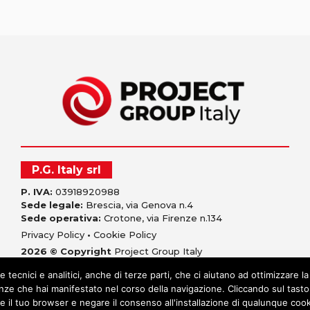
P.G. Italy srl
P. IVA:
03918920988
Sede legale:
Brescia, via Genova n.4
Sede operativa:
Crotone, via Firenze n.134
Privacy Policy
•
Cookie Policy
2026 © Copyright
Project Group Italy
e tecnici e analitici, anche di terze parti, che ci aiutano ad ottimizzare la
renze che hai manifestato nel corso della navigazione. Cliccando sul tasto 
e il tuo browser e negare il consenso all'installazione di qualunque coo