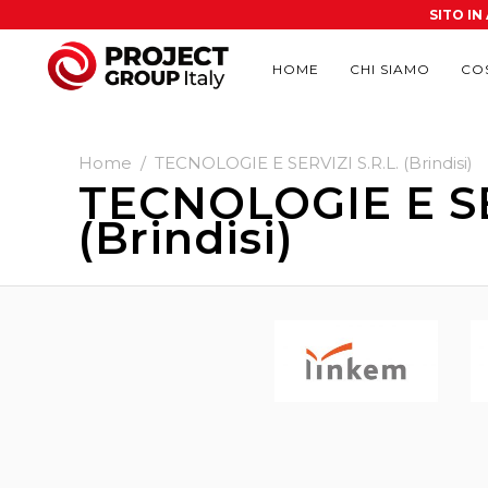
SITO I
HOME
CHI SIAMO
CO
Home
/
TECNOLOGIE E SERVIZI S.R.L. (Brindisi)
TECNOLOGIE E SE
(Brindisi)