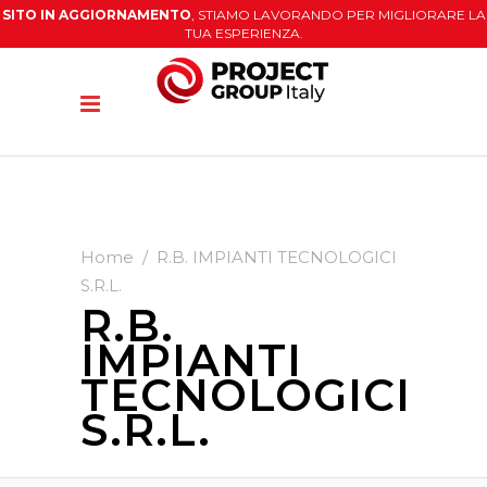
SITO IN AGGIORNAMENTO
, STIAMO LAVORANDO PER MIGLIORARE LA
TUA ESPERIENZA.
Home
/
R.B. IMPIANTI TECNOLOGICI
S.R.L.
R.B.
IMPIANTI
TECNOLOGICI
S.R.L.