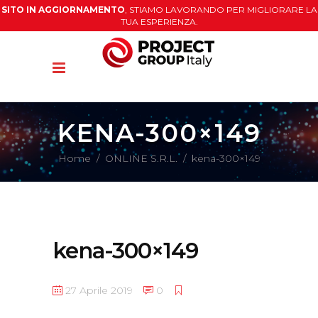
SITO IN AGGIORNAMENTO
, STIAMO LAVORANDO PER MIGLIORARE LA
TUA ESPERIENZA.
KENA-300×149
Home
/
ONLINE S.R.L.
/
kena-300×149
kena-300×149
27 Aprile 2019
0