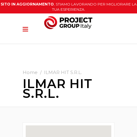
SITO IN AGGIORNAMENTO
, STIAMO LAVORANDO PER MIGLIORARE LA
TUA ESPERIENZA.
Home
/
ILMAR HIT S.R.L.
ILMAR HIT
S.R.L.