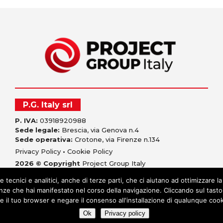
P.G. Italy srl
P. IVA:
03918920988
Sede legale:
Brescia, via Genova n.4
Sede operativa:
Crotone, via Firenze n.134
Privacy Policy
•
Cookie Policy
2026 © Copyright
Project Group Italy
e tecnici e analitici, anche di terze parti, che ci aiutano ad ottimizzare la
renze che hai manifestato nel corso della navigazione. Cliccando sul tasto 
e il tuo browser e negare il consenso all'installazione di qualunque coo
Ok
Privacy policy