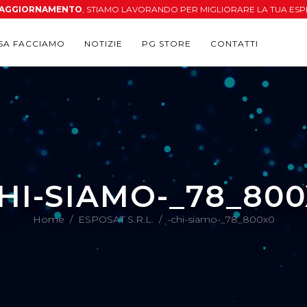
N AGGIORNAMENTO
, STIAMO LAVORANDO PER MIGLIORARE LA TUA ESP
SA FACCIAMO
NOTIZIE
PG STORE
CONTATTI
HI-SIAMO-_78_80
Home
/
ESPOSAT S.R.L.
/
-chi-siamo-_78_800x0