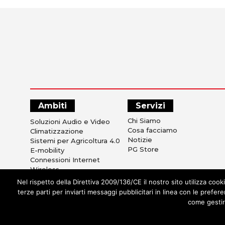
Ambiti
Servizi
Chi Siamo
Soluzioni Audio e Video
Cosa facciamo
Climatizzazione
Notizie
Sistemi per Agricoltura 4.0
PG Store
E-mobility
Connessioni Internet
Wireless
Sistemi di Ricezione TV
Nel rispetto della Direttiva 2009/136/CE il nostro sito utilizza cooki
Sicurezza e Anti Intrusione
terze parti per inviarti messaggi pubblicitari in linea con le prefe
Soluzioni Alberghiere
come gestir