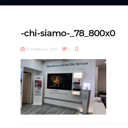
-chi-siamo-_78_800x0
15 Febbraio 2019
0