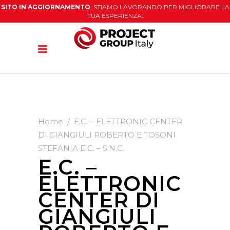
SITO IN AGGIORNAMENTO
, STIAMO LAVORANDO PER MIGLIORARE LA
TUA ESPERIENZA.
Home
/
E.C. – ELETTRONIC CENTER
DI GIANGIULI ROBERTO E TOSONI
STEFANIA E C. – S.N.C.
E.C. –
ELETTRONIC
CENTER DI
GIANGIULI