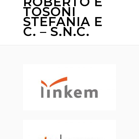
ROBERTO E
TOSONI
STEFANIA E
C. – S.N.C.