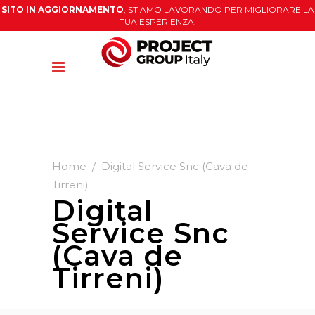
SITO IN AGGIORNAMENTO
, STIAMO LAVORANDO PER MIGLIORARE LA
TUA ESPERIENZA.
Home
/
Digital Service Snc (Cava de
Tirreni)
Digital
Service Snc
(Cava de
Tirreni)