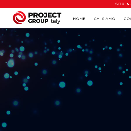
SITO I
HOME
CHI SIAMO
CO