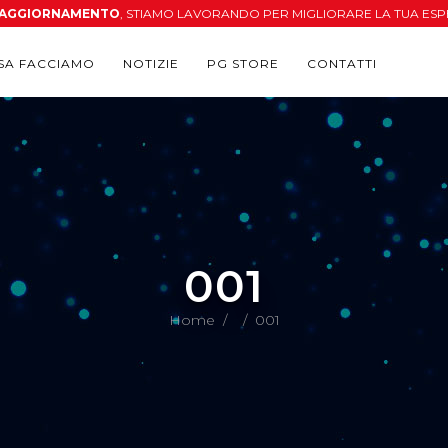
N AGGIORNAMENTO
, STIAMO LAVORANDO PER MIGLIORARE LA TUA ESP
SA FACCIAMO
NOTIZIE
PG STORE
CONTATTI
001
Home
/
/
001