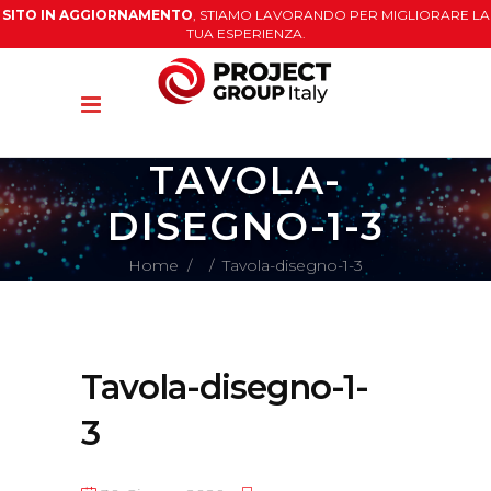
SITO IN AGGIORNAMENTO
, STIAMO LAVORANDO PER MIGLIORARE LA
TUA ESPERIENZA.
TAVOLA-
DISEGNO-1-3
Home
/
/
Tavola-disegno-1-3
Tavola-disegno-1-
3