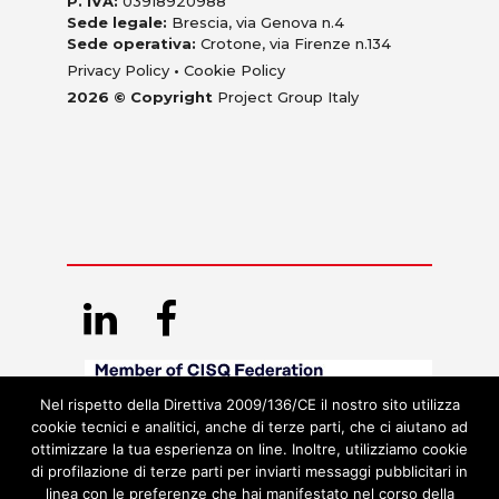
P. IVA:
03918920988
Sede legale:
Brescia, via Genova n.4
Sede operativa:
Crotone, via Firenze n.134
Privacy Policy
•
Cookie Policy
2026 © Copyright
Project Group Italy
Nel rispetto della Direttiva 2009/136/CE il nostro sito utilizza
cookie tecnici e analitici, anche di terze parti, che ci aiutano ad
ottimizzare la tua esperienza on line. Inoltre, utilizziamo cookie
di profilazione di terze parti per inviarti messaggi pubblicitari in
linea con le preferenze che hai manifestato nel corso della