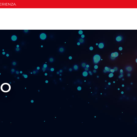
ERIENZA.
IO