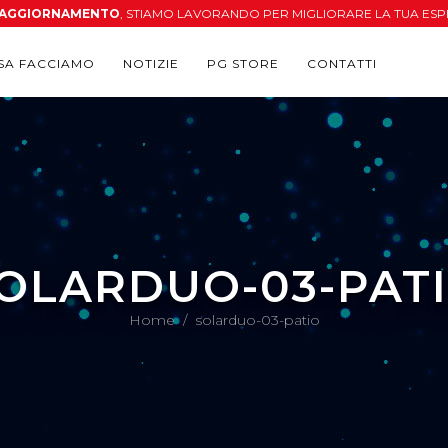
N AGGIORNAMENTO
, STIAMO LAVORANDO PER MIGLIORARE LA TUA ESP
SA FACCIAMO
NOTIZIE
PG STORE
CONTATTI
OLARDUO-03-PAT
Home
/
solarduo-03-patio