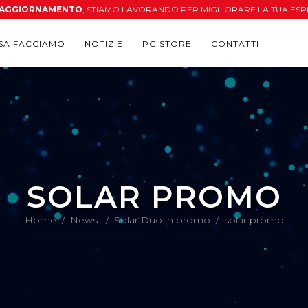
N AGGIORNAMENTO
, STIAMO LAVORANDO PER MIGLIORARE LA TUA ESP
SA FACCIAMO
NOTIZIE
PG STORE
CONTATTI
SOLAR PROMO
Home
/
News
/
Solar Duo in promo
/
solar promo