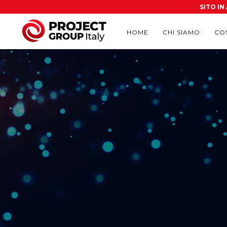
SITO I
HOME
CHI SIAMO
CO