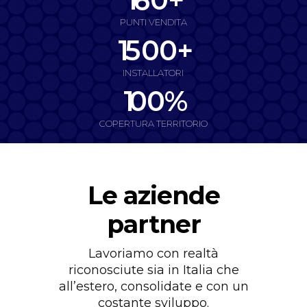
0
4
PUNTI VENDITA
1
5
0
0
+
0
INSTALLATORI
1
0
0
%
COPERTURA TERRITORIO
Le aziende
partner
Lavoriamo con realtà
riconosciute sia in Italia che
all’estero, consolidate e con un
costante sviluppo.