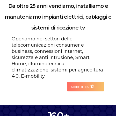
Da oltre 25 anni vendiamo, installiamo e
manuteniamo impianti elettrici, cablaggi e
sistemi di ricezione tv
Operiamo nei settori delle
telecomunicazioni consumer e
0
business, connessioni internet,
sicurezza e anti intrusione, Smart
1
Home, illuminotecnica,
climatizzazione, sistemi per agricoltura
2
4.0, E-mobility.
0
3
Scopri di più
1
4
2
0
5
3
1
6
0
+