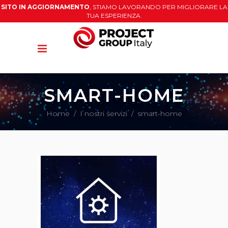
SITO IN AGGIORNAMENTO
, STIAMO LAVORANDO PER MIGLIORARE LA
TUA ESPERIENZA.
SMART-HOME
Home
/
I nostri servizi
/
smart-home