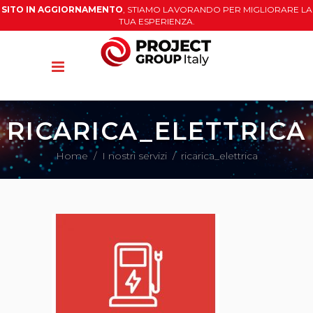
SITO IN AGGIORNAMENTO
, STIAMO LAVORANDO PER MIGLIORARE LA
TUA ESPERIENZA.
RICARICA_ELETTRICA
Home
/
I nostri servizi
/
ricarica_elettrica