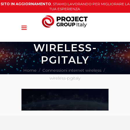
SITO IN AGGIORNAMENTO
, STIAMO LAVORANDO PER MIGLIORARE LA
TUA ESPERIENZA.
WIRELESS-
PGITALY
Home
/
Connessioni internet wireless
/
wireless-pgitaly