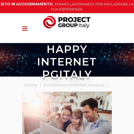
SITO IN AGGIORNAMENTO
, STIAMO LAVORANDO PER MIGLIORARE LA
TUA ESPERIENZA.
HAPPY
INTERNET
PGITALY
Home
/
Connessioni internet wireless
/
happy internet pgitaly